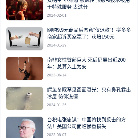
女明星“不雅照”被疯传 顶级AI技术被用
于特殊服务 太过分
2024-02-01
网购9.9元商品后恶意“仅退款”！拼多多
商家起诉买家赢了：获赔150元
2024-01-29
南非女性臀部巨大 死后仍展出近200
年：总算入土为安
2023-06-14
鳄鱼冬眠罕见画面曝光：只有鼻孔露出
冰层 仿佛冻僵
2024-01-25
台积电张忠谋：中国将找到反击的方
法！美国公司面临惨重损失
2023-08-07