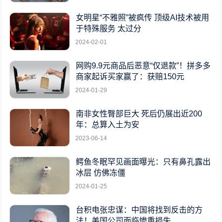
女明星“不雅照”被疯传 顶级AI技术被用
于特殊服务 太过分
2024-02-01
网购9.9元商品后恶意“仅退款”！拼多多
商家起诉买家赢了：获赔150元
2024-01-29
南非女性臀部巨大 死后仍展出近200
年：总算入土为安
2023-06-14
鳄鱼冬眠罕见画面曝光：只有鼻孔露出
冰层 仿佛冻僵
2024-01-25
台积电张忠谋：中国将找到反击的方
法！美国公司面临惨重损失