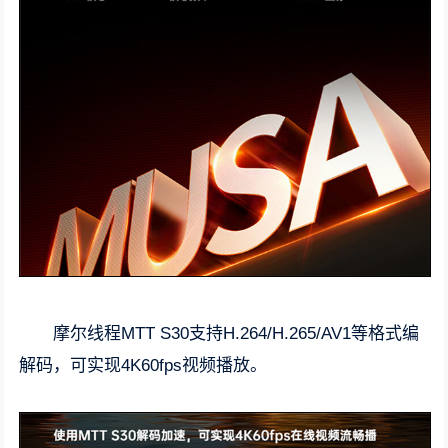
摩尔线程MTT S30支持H.264/H.265/AV1等格式编
解码，可实现4K60fps视频播放。