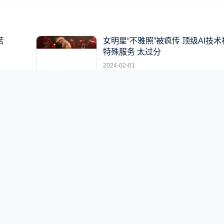
苦
女明星“不雅照”被疯传 顶级AI技
特殊服务 太过分
2024-02-01
商
南非女性臀部巨大 死后仍展出近2
总算入土为安
2023-06-14
冰
台积电张忠谋：中国将找到反击的
美国公司面临惨重损失
2023-08-07
网站地图
所有文章
标签合集
关于我们
联