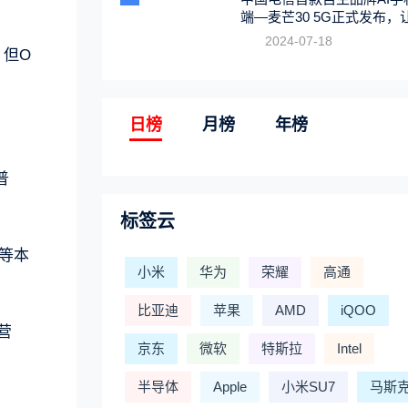
端—麦芒30 5G正式发布，
触手可及
2024-07-18
，但O
日榜
月榜
年榜
普
标签云
邦等本
小米
华为
荣耀
高通
比亚迪
苹果
AMD
iQOO
营
京东
微软
特斯拉
Intel
半导体
Apple
小米SU7
马斯