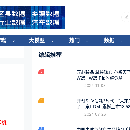
游戏
大模型
热门
数据
编辑推荐
1
匠心臻品 掌控随心 心系天
W25 | W25 Flip闪耀登场
2024-11-08
2
开创SUV油耗3时代，“大宋
了！宋L DM-i震撼上市13.5
起
2024-07-26
手机
3
中国电信首款自主品牌AI手