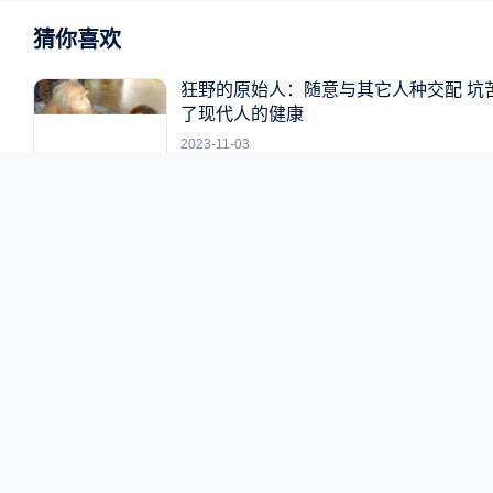
猜你喜欢
狂野的原始人：随意与其它人种交配 坑
了现代人的健康
2023-11-03
网购9.9元商品后恶意“仅退款”！拼多多
家起诉买家赢了：获赔150元
2024-01-29
鳄鱼冬眠罕见画面曝光：只有鼻孔露出
层 仿佛冻僵
2024-01-25