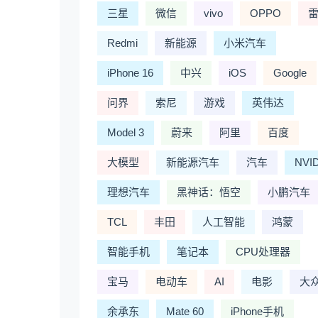
三星
微信
vivo
OPPO
Redmi
新能源
小米汽车
iPhone 16
中兴
iOS
Google
问界
索尼
游戏
英伟达
Model 3
蔚来
阿里
百度
大模型
新能源汽车
汽车
NVI
理想汽车
黑神话：悟空
小鹏汽车
TCL
丰田
人工智能
鸿蒙
智能手机
笔记本
CPU处理器
宝马
电动车
AI
电影
大
余承东
Mate 60
iPhone手机