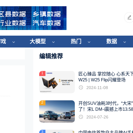
游戏
大模型
热门
数据
编辑推荐
1
匠心臻品 掌控随心 心系天
W25 | W25 Flip闪耀登场
2024-11-08
2
开创SUV油耗3时代，“大宋
了！宋L DM-i震撼上市13.5
起
2024-07-26
3
中国电信首款自主品牌AI手