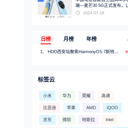
端—麦芒30 5G正式发布，
触手可及
2024-07-18
日榜
月榜
年榜
HDD西安站聚焦HarmonyOS 7新特性，解锁从互联到智能的应用开发新范式
4
标签云
小米
华为
荣耀
高通
比亚迪
苹果
AMD
iQOO
京东
微软
特斯拉
Intel