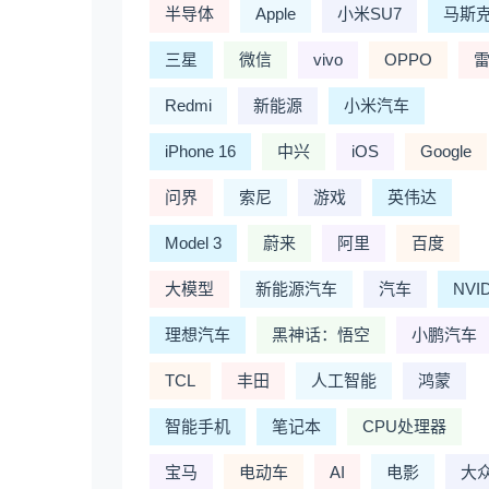
半导体
Apple
小米SU7
马斯
三星
微信
vivo
OPPO
Redmi
新能源
小米汽车
iPhone 16
中兴
iOS
Google
问界
索尼
游戏
英伟达
Model 3
蔚来
阿里
百度
大模型
新能源汽车
汽车
NVI
理想汽车
黑神话：悟空
小鹏汽车
TCL
丰田
人工智能
鸿蒙
智能手机
笔记本
CPU处理器
宝马
电动车
AI
电影
大