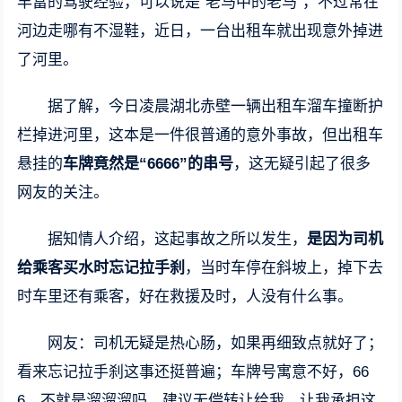
丰富的驾驶经验，可以说是“老马中的老马”，不过常在
河边走哪有不湿鞋，近日，一台出租车就出现意外掉进
了河里。
据了解，今日凌晨湖北赤壁一辆出租车溜车撞断护
栏掉进河里，这本是一件很普通的意外事故，但出租车
悬挂的
车牌竟然是“6666”的串号
，这无疑引起了很多
网友的关注。
据知情人介绍，这起事故之所以发生，
是因为司机
给乘客买水时忘记拉手刹
，当时车停在斜坡上，掉下去
时车里还有乘客，好在救援及时，人没有什么事。
网友：司机无疑是热心肠，如果再细致点就好了；
看来忘记拉手刹这事还挺普遍；车牌号寓意不好，66
6，不就是溜溜溜吗，建议无偿转让给我，让我承担这