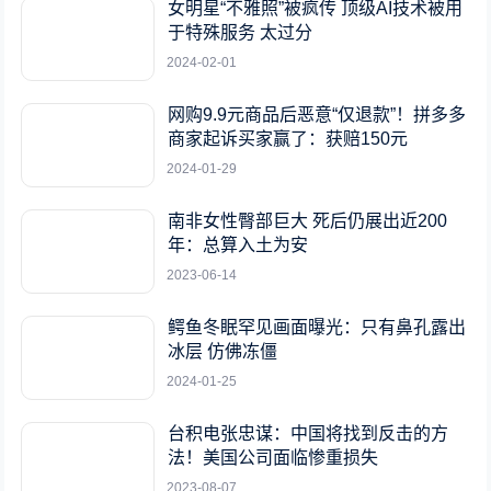
女明星“不雅照”被疯传 顶级AI技术被用
于特殊服务 太过分
2024-02-01
网购9.9元商品后恶意“仅退款”！拼多多
商家起诉买家赢了：获赔150元
2024-01-29
南非女性臀部巨大 死后仍展出近200
年：总算入土为安
2023-06-14
鳄鱼冬眠罕见画面曝光：只有鼻孔露出
冰层 仿佛冻僵
2024-01-25
台积电张忠谋：中国将找到反击的方
法！美国公司面临惨重损失
2023-08-07