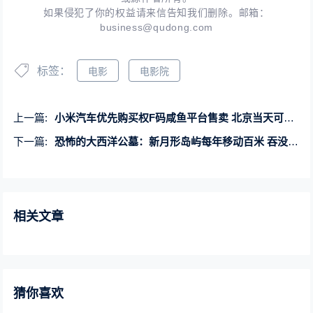
如果侵犯了你的权益请来信告知我们删除。邮箱：
business@qudong.com
标签：
电影
电影院
上一篇:
小米汽车优先购买权F码咸鱼平台售卖 北京当天可提车：官方已辟谣没F码
下一篇:
恐怖的大西洋公墓：新月形岛屿每年移动百米 吞没无数船只
相关文章
猜你喜欢