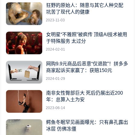
狂野的原始人：随意与其它人种交配
坑苦了现代人的健康
2023-11-03
女明星“不雅照”被疯传 顶级AI技术被用
于特殊服务 太过分
2024-02-01
网购9.9元商品后恶意“仅退款”！拼多多
商家起诉买家赢了：获赔150元
2024-01-29
南非女性臀部巨大 死后仍展出近200
年：总算入土为安
2023-06-14
鳄鱼冬眠罕见画面曝光：只有鼻孔露出
冰层 仿佛冻僵