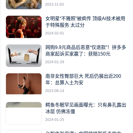
2023-11-03
女明星“不雅照”被疯传 顶级AI技术被用
于特殊服务 太过分
2024-02-01
网购9.9元商品后恶意“仅退款”！拼多多
商家起诉买家赢了：获赔150元
2024-01-29
南非女性臀部巨大 死后仍展出近200
年：总算入土为安
2023-06-14
鳄鱼冬眠罕见画面曝光：只有鼻孔露出
冰层 仿佛冻僵
2024-01-25