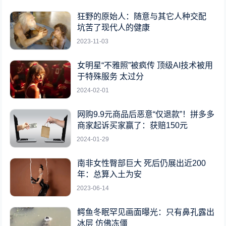
狂野的原始人：随意与其它人种交配
坑苦了现代人的健康
2023-11-03
女明星“不雅照”被疯传 顶级AI技术被用
于特殊服务 太过分
2024-02-01
网购9.9元商品后恶意“仅退款”！拼多多
商家起诉买家赢了：获赔150元
2024-01-29
南非女性臀部巨大 死后仍展出近200
年：总算入土为安
2023-06-14
鳄鱼冬眠罕见画面曝光：只有鼻孔露出
冰层 仿佛冻僵