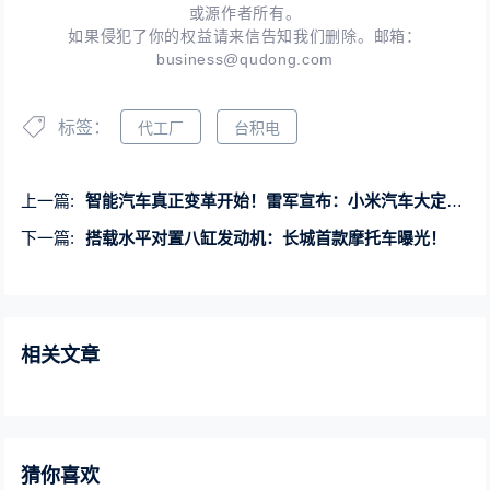
或源作者所有。
如果侵犯了你的权益请来信告知我们删除。邮箱：
business@qudong.com
标签：
代工厂
台积电
上一篇:
智能汽车真正变革开始！雷军宣布：小米汽车大定超10万单 锁单超4万
下一篇:
搭载水平对置八缸发动机：长城首款摩托车曝光！
相关文章
猜你喜欢