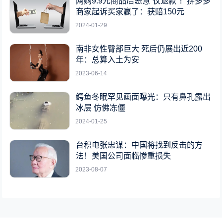
网购9.9元商品后恶意“仅退款”！拼多多
商家起诉买家赢了：获赔150元
2024-01-29
南非女性臀部巨大 死后仍展出近200
年：总算入土为安
2023-06-14
鳄鱼冬眠罕见画面曝光：只有鼻孔露出
冰层 仿佛冻僵
2024-01-25
台积电张忠谋：中国将找到反击的方
法！美国公司面临惨重损失
2023-08-07