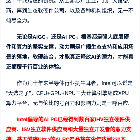
这个千载难逢的良机。从上游芯片企业，到广大设备厂
商，再到生态软硬件公司，以及各种机构组织，无一不
倾尽全力。
无论是AIGC，还是AI PC，根基都是强大底层硬
件和算力的坚实支撑，动力则是广阔生态支持和应用场
景的落地，软硬结合，才能真正释放AI的潜力，才能真
正颠覆千行百业的体验。
作为几十年来半导体行业执牛耳者，Intel可以说是
“天选之子”，CPU+GPU+NPU三大计算引擎组成XPU
算力平台，无与伦比的号召力和影响力则是一呼百应。
Intel倡导的AI PC已经得到数百家IHV独立硬件供
应商、ISV独立软件供应商和大量独立开发者的鼎力支
持，基于酷睿Ultra的AI PC产品将在今年达到230多