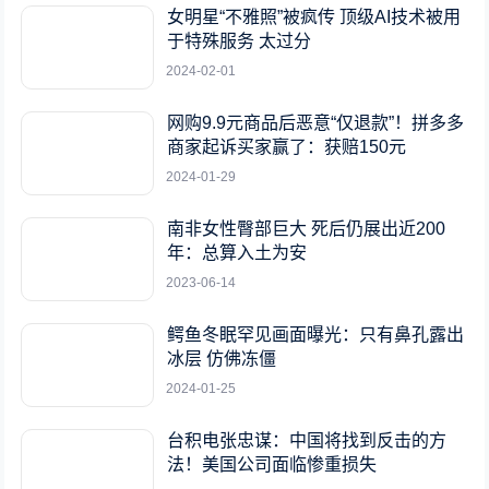
女明星“不雅照”被疯传 顶级AI技术被用
于特殊服务 太过分
2024-02-01
网购9.9元商品后恶意“仅退款”！拼多多
商家起诉买家赢了：获赔150元
2024-01-29
南非女性臀部巨大 死后仍展出近200
年：总算入土为安
2023-06-14
鳄鱼冬眠罕见画面曝光：只有鼻孔露出
冰层 仿佛冻僵
2024-01-25
台积电张忠谋：中国将找到反击的方
法！美国公司面临惨重损失