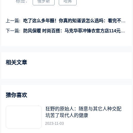
标签：
俄罗斯
哈弗
上一篇:
吃了这么多年醋！你真的知道该怎么选吗：看完不花冤枉钱
下一篇:
防风保暖 时尚百搭：马克华菲冲锋衣官方店114元抄底
相关文章
猜你喜欢
狂野的原始人：随意与其它人种交配
坑苦了现代人的健康
2023-11-03