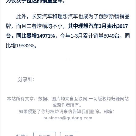
为仅次于拉达的销量亚军
。
此外，长安汽车和理想汽车也成为了俄罗斯畅销品
牌，而且二者增幅均不小，
其中理想汽车3月卖出3617
台，同比暴增14971%
，今年1-3月累计销量8049台，同
比增19532%。
分享到：
本站所有文章、数据、图片均来自互联网,一切版权均归源网站
或源作者所有。
如果侵犯了你的权益请来信告知我们删除。邮箱：
business@qudong.com