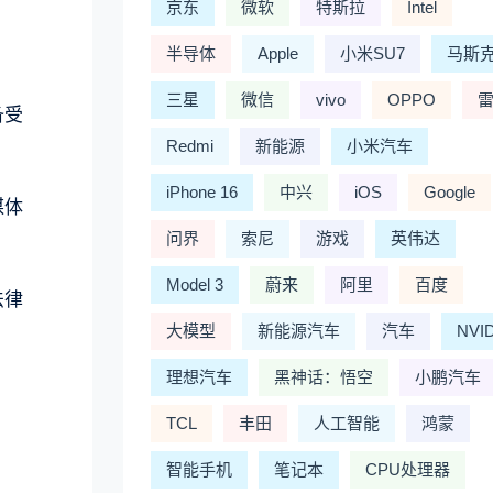
京东
微软
特斯拉
Intel
半导体
Apple
小米SU7
马斯
三星
微信
vivo
OPPO
备受
Redmi
新能源
小米汽车
iPhone 16
中兴
iOS
Google
媒体
问界
索尼
游戏
英伟达
Model 3
蔚来
阿里
百度
法律
大模型
新能源汽车
汽车
NVI
理想汽车
黑神话：悟空
小鹏汽车
TCL
丰田
人工智能
鸿蒙
智能手机
笔记本
CPU处理器