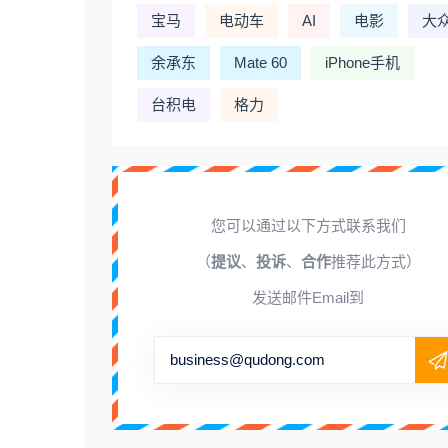
宝马
电动车
AI
电影
大
余承东
Mate 60
iPhone手机
台积电
格力
您可以通过以下方式联系我们
（
提议
、
投诉
、
合作
推荐此方式）
发送邮件Email到
business@qudong.com