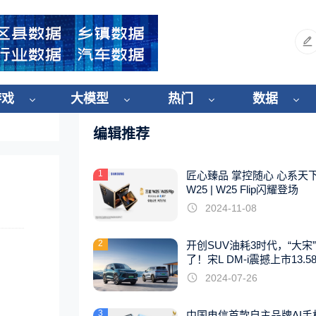
游戏
大模型
热门
数据
编辑推荐
1
匠心臻品 掌控随心 心系天
W25 | W25 Flip闪耀登场
2024-11-08
2
开创SUV油耗3时代，“大宋
了！宋L DM-i震撼上市13.5
起
2024-07-26
3
中国电信首款自主品牌AI手