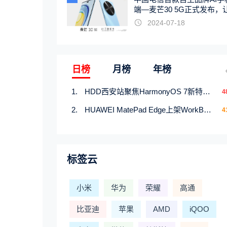
端—麦芒30 5G正式发布，
触手可及
2024-07-18
日榜
月榜
年榜
HDD西安站聚焦HarmonyOS 7新特性，解锁从互联到智能的应用开发新范式
4
HUAWEI MatePad Edge上架WorkBuddy鸿蒙PC版，说话就能干活的AI办公搭子
4
标签云
小米
华为
荣耀
高通
比亚迪
苹果
AMD
iQOO