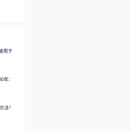
术被用于
00年：
方法！