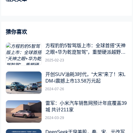
猜你喜欢
方程豹豹5智驾版上市：全球首搭“天神
之眼+华为乾崑智驾”，重塑硬派越野新
标杆
2025-02-23
开创SUV油耗3时代，“大宋”来了！宋L
DM-i震撼上市13.58万元起
2024-07-26
雷军：小米汽车销售网预计年底覆盖39
城 共计211家
2024-03-29
DeepSeek干穿美股，秦、宋、元改写