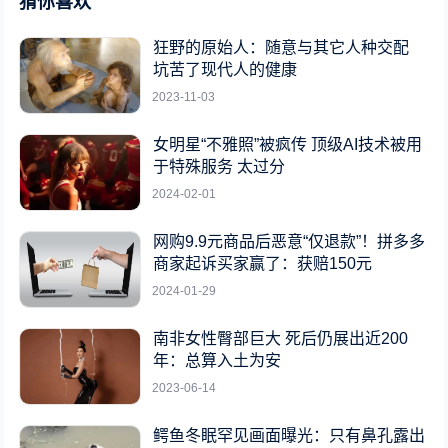
猜你喜欢
狂野的原始人：随意与其它人种交配
坑苦了现代人的健康
2023-11-03
女明星“不雅照”被疯传 顶级AI技术被用
于特殊服务 太过分
2024-02-01
网购9.9元商品后恶意“仅退款”！拼多多
商家起诉买家赢了：获赔150元
2024-01-29
南非女性臀部巨大 死后仍展出近200
年：总算入土为安
2023-06-14
鳄鱼冬眠罕见画面曝光：只有鼻孔露出