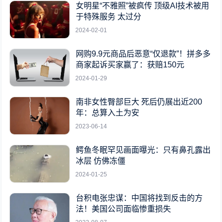
女明星“不雅照”被疯传 顶级AI技术被用
于特殊服务 太过分
2024-02-01
网购9.9元商品后恶意“仅退款”！拼多多
商家起诉买家赢了：获赔150元
2024-01-29
南非女性臀部巨大 死后仍展出近200
年：总算入土为安
2023-06-14
鳄鱼冬眠罕见画面曝光：只有鼻孔露出
冰层 仿佛冻僵
2024-01-25
台积电张忠谋：中国将找到反击的方
法！美国公司面临惨重损失