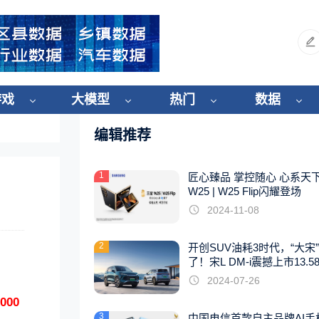
游戏
大模型
热门
数据
编辑推荐
1
匠心臻品 掌控随心 心系天
W25 | W25 Flip闪耀登场
2024-11-08
2
开创SUV油耗3时代，“大宋
了！宋L DM-i震撼上市13.5
起
2024-07-26
000
3
中国电信首款自主品牌AI手