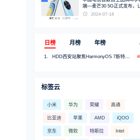
端—麦芒30 5G正式发布，
触手可及
2024-07-18
日榜
月榜
年榜
HDD西安站聚焦HarmonyOS 7新特性，解锁从互联到智能的应用开发新范式
4
标签云
小米
华为
荣耀
高通
比亚迪
苹果
AMD
iQOO
京东
微软
特斯拉
Intel