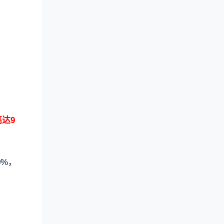
高达9
0%，