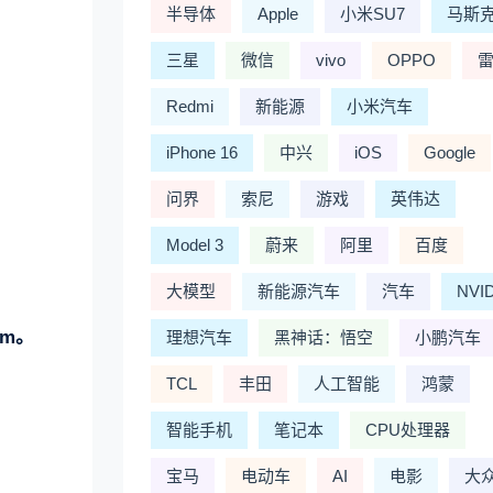
半导体
Apple
小米SU7
马斯
三星
微信
vivo
OPPO
Redmi
新能源
小米汽车
iPhone 16
中兴
iOS
Google
问界
索尼
游戏
英伟达
Model 3
蔚来
阿里
百度
大模型
新能源汽车
汽车
NVI
mm。
理想汽车
黑神话：悟空
小鹏汽车
TCL
丰田
人工智能
鸿蒙
智能手机
笔记本
CPU处理器
宝马
电动车
AI
电影
大