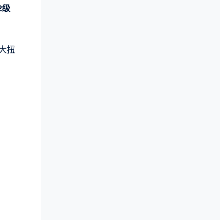
2级
最大扭