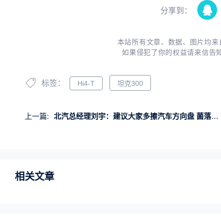
分享到：
本站所有文章、数据、图片均来
如果侵犯了你的权益请来信告
标签：
Hi4-T
坦克300
上一篇:
北汽总经理刘宇：建议大家多擦汽车方向盘 菌落数接近公共厕所
相关文章