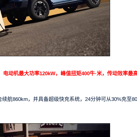
，电动机最大功率120kW，峰值扭矩400牛·米，传动效率最
综合续航860km，并具备超级快充系统，24分钟可从30%充至8