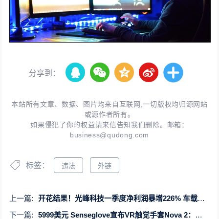
分享到：
本站所有文章、数据、图片均来自互联网,一切版权均归源网站
或源作者所有。
如果侵犯了你的权益请来信告知我们删除。邮箱：
business@qudong.com
标签：
违法
外链
上一篇:
开花结果！光峰科技一季度净利润暴增226% 车载收入0到1的突破
下一篇:
5999美元 Senseglove宣布VR触觉手套Nova 2：提供手掌碰撞和抓握感