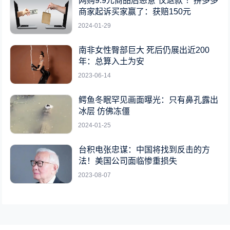
网购9.9元商品后恶意“仅退款”！拼多多
商家起诉买家赢了：获赔150元
2024-01-29
南非女性臀部巨大 死后仍展出近200
年：总算入土为安
2023-06-14
鳄鱼冬眠罕见画面曝光：只有鼻孔露出
冰层 仿佛冻僵
2024-01-25
台积电张忠谋：中国将找到反击的方
法！美国公司面临惨重损失
2023-08-07