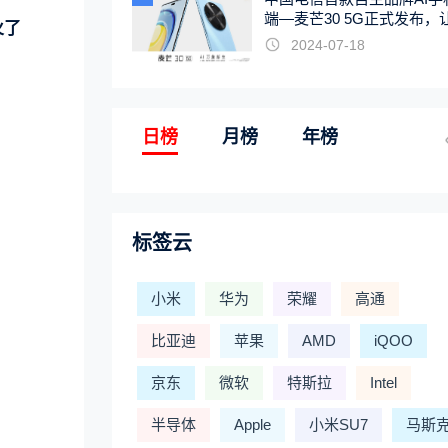
端—麦芒30 5G正式发布，
火了
触手可及
2024-07-18
日榜
月榜
年榜
标签云
小米
华为
荣耀
高通
比亚迪
苹果
AMD
iQOO
京东
微软
特斯拉
Intel
半导体
Apple
小米SU7
马斯