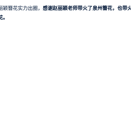
丽颖簪花实力出圈，
感谢赵丽颖老师带火了泉州簪花，也带
花。