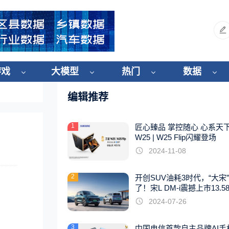
游戏
大模型
热门
数据
编辑推荐
1
匠心臻品 掌控随心 心系天
W25 | W25 Flip闪耀登场
2024-11-08
2
开创SUV油耗3时代，“大宋
了！宋L DM-i震撼上市13.5
起
2024-07-26
3
中国电信首款自主品牌AI手