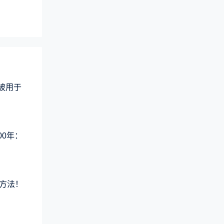
术被用于
00年：
方法！