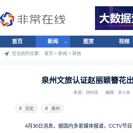
首页
新闻
图赏
视频
您当前的位置：
首页
>
新闻
>
其他
泉州文旅认证赵丽颖簪花
来源：快科技
编辑：非小米
#
#
文化
泉州
4月30日消息，据国内多家媒体报道，CCTV