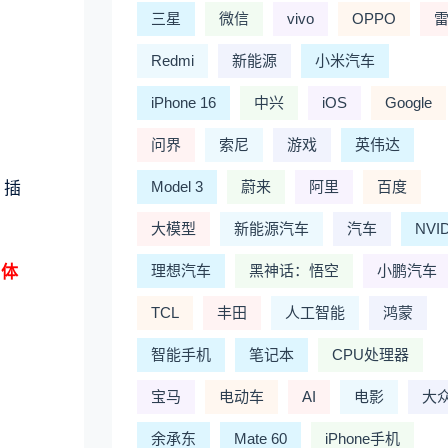
三星
微信
vivo
OPPO
Redmi
新能源
小米汽车
。
iPhone 16
中兴
iOS
Google
问界
索尼
游戏
英伟达
Model 3
蔚来
阿里
百度
，插
大模型
新能源汽车
汽车
NVI
理想汽车
黑神话：悟空
小鹏汽车
，体
TCL
丰田
人工智能
鸿蒙
智能手机
笔记本
CPU处理器
宝马
电动车
AI
电影
大
余承东
Mate 60
iPhone手机