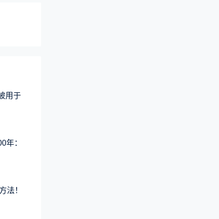
术被用于
00年：
方法！