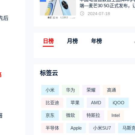
端—麦芒30 5G正式发布，
触手可及
2024-07-18
先后
日榜
月榜
年榜
标签云
高
小米
华为
荣耀
高通
比亚迪
苹果
AMD
iQOO
京东
微软
特斯拉
Intel
著
半导体
Apple
小米SU7
马斯