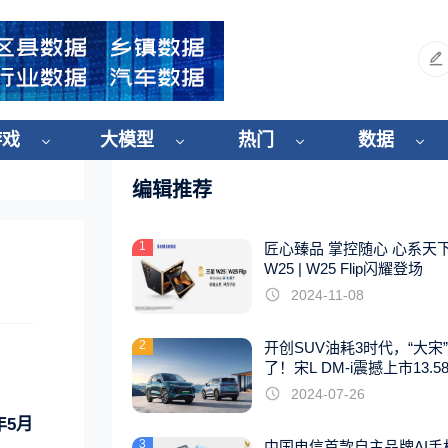
游戏
大模型
热门
数据
编辑推荐
1
匠心臻品 掌控随心 心系天
W25 | W25 Flip闪耀登场
2024-11-08
2
开创SUV油耗3时代，“大宋
了！宋L DM-i震撼上市13.5
起
2024-07-26
年5月
3
中国电信首款自主品牌AI手