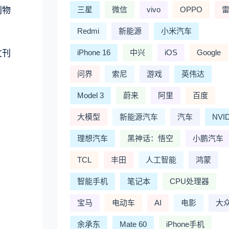
三星
微信
vivo
OPPO
刊物
Redmi
新能源
小米汽车
iPhone 16
中兴
iOS
Google
文刊
。
问界
索尼
游戏
英伟达
Model 3
蔚来
阿里
百度
大模型
新能源汽车
汽车
NVI
理想汽车
黑神话：悟空
小鹏汽车
TCL
丰田
人工智能
鸿蒙
智能手机
笔记本
CPU处理器
宝马
电动车
AI
电影
大
余承东
Mate 60
iPhone手机