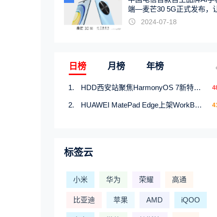
端—麦芒30 5G正式发布，
触手可及
2024-07-18
日榜
月榜
年榜
HDD西安站聚焦HarmonyOS 7新特性，解锁从互联到智能的应用开发新范式
4
HUAWEI MatePad Edge上架WorkBuddy鸿蒙PC版，说话就能干活的AI办公搭子
4
标签云
小米
华为
荣耀
高通
比亚迪
苹果
AMD
iQOO