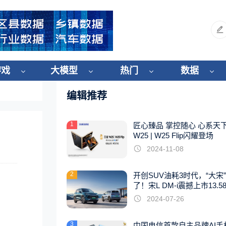
游戏
大模型
热门
数据
编辑推荐
1
匠心臻品 掌控随心 心系天
W25 | W25 Flip闪耀登场
2024-11-08
2
开创SUV油耗3时代，“大宋
了！宋L DM-i震撼上市13.5
起
2024-07-26
3
中国电信首款自主品牌AI手