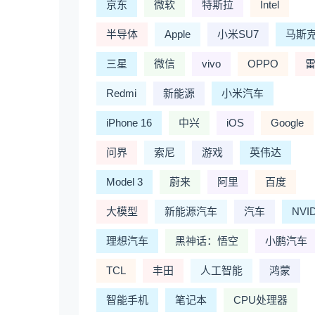
京东
微软
特斯拉
Intel
半导体
Apple
小米SU7
马斯
三星
微信
vivo
OPPO
Redmi
新能源
小米汽车
iPhone 16
中兴
iOS
Google
问界
索尼
游戏
英伟达
Model 3
蔚来
阿里
百度
大模型
新能源汽车
汽车
NVI
理想汽车
黑神话：悟空
小鹏汽车
TCL
丰田
人工智能
鸿蒙
智能手机
笔记本
CPU处理器