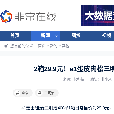
首页
新闻
图赏
视频
您当前的位置：
首页
>
新闻
>
其他
2箱29.9元！a1蛋皮肉
来源：快科技
编辑：非小米
#
#
零食
三明治
a1芝士/全麦三明治400g*1箱日常售价为29.9元，