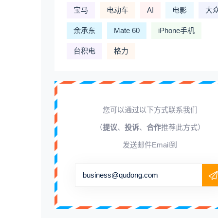
宝马
电动车
AI
电影
大
余承东
Mate 60
iPhone手机
台积电
格力
您可以通过以下方式联系我们
（
提议
、
投诉
、
合作
推荐此方式）
发送邮件Email到
business@qudong.com