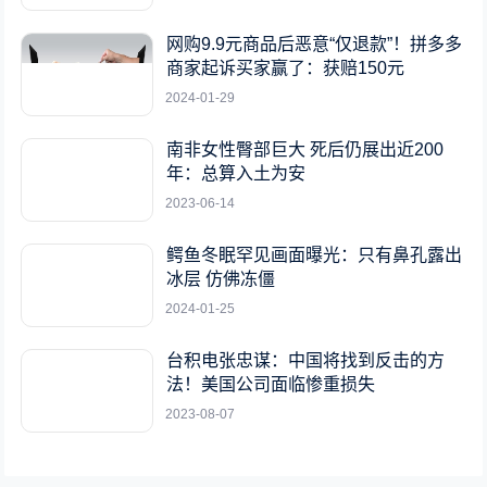
网购9.9元商品后恶意“仅退款”！拼多多
商家起诉买家赢了：获赔150元
2024-01-29
南非女性臀部巨大 死后仍展出近200
年：总算入土为安
2023-06-14
鳄鱼冬眠罕见画面曝光：只有鼻孔露出
冰层 仿佛冻僵
2024-01-25
台积电张忠谋：中国将找到反击的方
法！美国公司面临惨重损失
2023-08-07