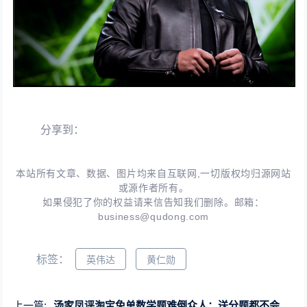
分享到：
本站所有文章、数据、图片均来自互联网,一切版权均归源网站
或源作者所有。
如果侵犯了你的权益请来信告知我们删除。邮箱：
business@qudong.com
标签：
英伟达
黄仁勋
上一篇:
汤家凤评淘宝免单数学题难倒众人：送分题都不会 怎么笑得出来