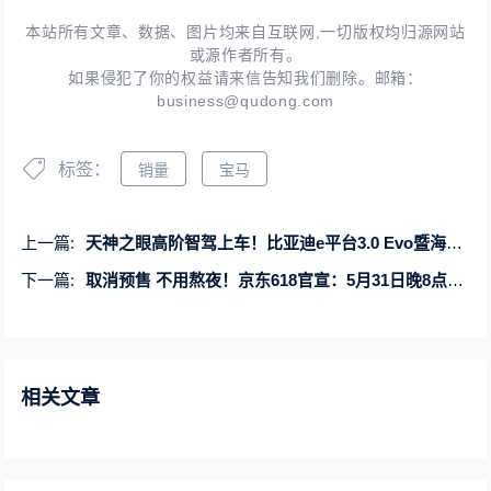
本站所有文章、数据、图片均来自互联网,一切版权均归源网站
或源作者所有。
如果侵犯了你的权益请来信告知我们删除。邮箱：
business@qudong.com
标签：
销量
宝马
上一篇:
天神之眼高阶智驾上车！比亚迪e平台3.0 Evo暨海狮07EV发布会
下一篇:
取消预售 不用熬夜！京东618官宣：5月31日晚8点直接开卖
相关文章