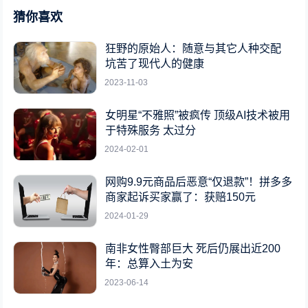
猜你喜欢
狂野的原始人：随意与其它人种交配
坑苦了现代人的健康
2023-11-03
女明星“不雅照”被疯传 顶级AI技术被用
于特殊服务 太过分
2024-02-01
网购9.9元商品后恶意“仅退款”！拼多多
商家起诉买家赢了：获赔150元
2024-01-29
南非女性臀部巨大 死后仍展出近200
年：总算入土为安
2023-06-14