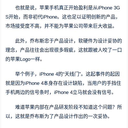
也就是说，苹果手机真正开始盈利是从iPhone 3G
S开始，而非初代iPhone。这也足以证明创新的产品，
市场接受度不高，并不能为苹果公司带来巨大收益。
此外，乔布斯忠于产品设计，软硬件为设计妥协的
理念，产品往往会出现很多瑕疵，这就跟被人咬了一口
的苹果Logo一样。
举个例子，iPhone 4的“天线门”。这起事件的起因
就是因为iPhone 4本身存在设计缺陷，当用户的手挡住
手机两边的信号条时，iPhone 4立马就会没有信号。
难道苹果内部在产品研发阶段不知道这个问题？所
以，这就是乔布斯为了产品设计作出的一次妥协。