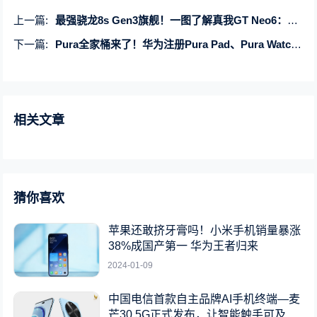
上一篇:
最强骁龙8s Gen3旗舰！一图了解真我GT Neo6：2099元起
下一篇:
Pura全家桶来了！华为注册Pura Pad、Pura Watch等多个商标
相关文章
猜你喜欢
苹果还敢挤牙膏吗！小米手机销量暴涨
38%成国产第一 华为王者归来
2024-01-09
中国电信首款自主品牌AI手机终端—麦
芒30 5G正式发布，让智能触手可及