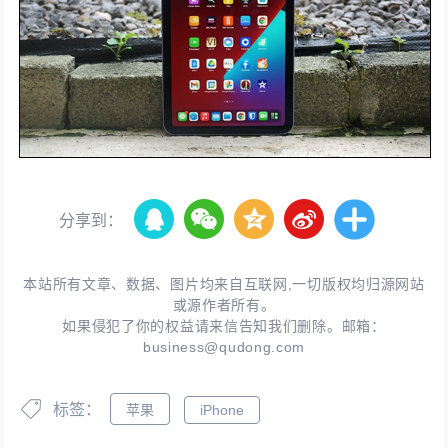
分享到：
本站所有文章、数据、图片均来自互联网,一切版权均归源网站
或源作者所有。
如果侵犯了你的权益请来信告知我们删除。邮箱：
business@qudong.com
标签：
苹果
iPhone