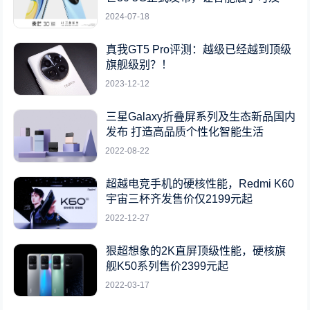
2024-07-18
真我GT5 Pro评测：越级已经越到顶级
旗舰级别？！
2023-12-12
三星Galaxy折叠屏系列及生态新品国内
发布 打造高品质个性化智能生活
2022-08-22
超越电竞手机的硬核性能，Redmi K60
宇宙三杯齐发售价仅2199元起
2022-12-27
狠超想象的2K直屏顶级性能，硬核旗
舰K50系列售价2399元起
2022-03-17