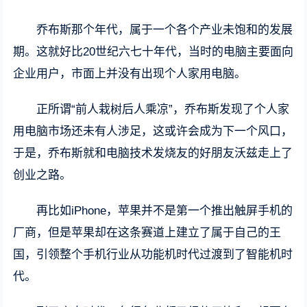
乔布斯那个年代，属于一个各个产业未饱和的发展
期。这就好比20世纪六七十年代，当时的电脑主要面向
企业用户，市面上并没有出现个人家用电脑。
正所谓“前人栽树后人乘凉”，乔布斯发现了个人家
用电脑市场还未有人涉足，这或许会成为下一个风口，
于是，乔布斯就和电脑技术发烧友的好朋友沃兹走上了
创业之路。
再比如iPhone，苹果并不是第一个推出触屏手机的
厂商，但是苹果却在这条赛道上建立了属于自己的王
国，引领整个手机行业从功能机时代过渡到了智能机时
代。