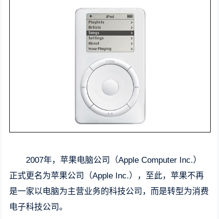
2007年，苹果电脑公司（Apple Computer Inc.）
正式更名为苹果公司（Apple Inc.），至此，苹果不再
是一家以电脑为主营业务的科技公司，而是转型为消费
电子科技公司。