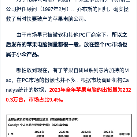
公司担任顾问（1997年2月）。乔布斯的回归，确实拯
救了当时快要破产的苹果电脑公司。
由于市场早已被微软和其他PC厂商拿下，
所以之
后发布的苹果电脑销量都很一般，放在整个PC市场也
属于小众产品。
哪怕放到现在，有了苹果自研M系列芯片加持的M
ac，在PC市场的份额也并不多。根据市场调研机构Ca
nalys统计的数据，
2023年全年苹果电脑的出货量为232
0.3万台，市场占比9.4%。