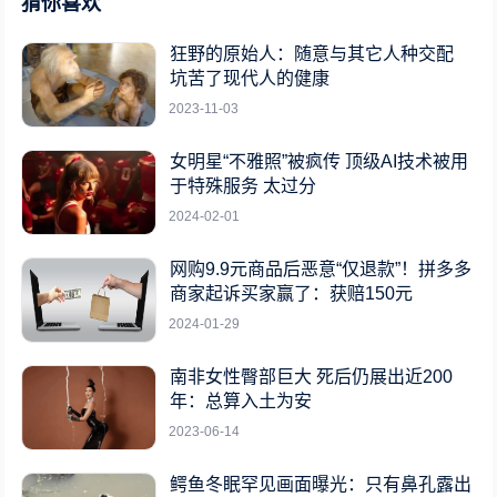
猜你喜欢
狂野的原始人：随意与其它人种交配
坑苦了现代人的健康
2023-11-03
女明星“不雅照”被疯传 顶级AI技术被用
于特殊服务 太过分
2024-02-01
网购9.9元商品后恶意“仅退款”！拼多多
商家起诉买家赢了：获赔150元
2024-01-29
南非女性臀部巨大 死后仍展出近200
年：总算入土为安
2023-06-14
鳄鱼冬眠罕见画面曝光：只有鼻孔露出