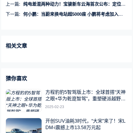
上一篇:
纯电差混两种动力！宝骏新车云海首次公布：定位紧凑型SUV
下一篇:
何小鹏：当蔚来换电站超5000座 小鹏将考虑加入换电
相关文章
猜你喜欢
方程豹豹5智驾版上市：全球首搭“天神
之眼+华为乾崑智驾”，重塑硬派越野新
标杆
2025-02-23
开创SUV油耗3时代，“大宋”来了！宋L
DM-i震撼上市13.58万元起