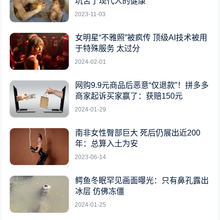
坑苦了现代人的健康
2023-11-03
女明星“不雅照”被疯传 顶级AI技术被用
于特殊服务 太过分
2024-02-01
网购9.9元商品后恶意“仅退款”！拼多多
商家起诉买家赢了：获赔150元
2024-01-29
南非女性臀部巨大 死后仍展出近200
年：总算入土为安
2023-06-14
鳄鱼冬眠罕见画面曝光：只有鼻孔露出
冰层 仿佛冻僵
2024-01-25