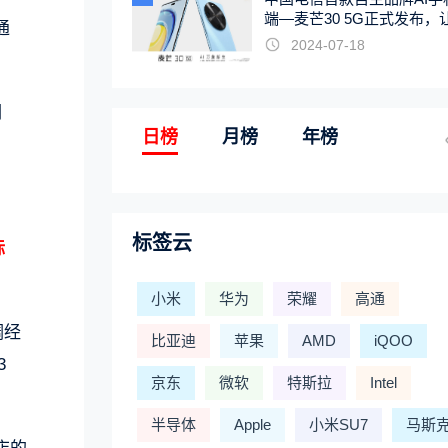
端—麦芒30 5G正式发布，
通
触手可及
2024-07-18
调
日榜
月榜
年榜
标签云
标
小米
华为
荣耀
高通
调经
比亚迪
苹果
AMD
iQOO
3
京东
微软
特斯拉
Intel
半导体
Apple
小米SU7
马斯