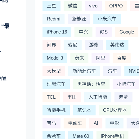
店的
三星
微信
vivo
OPPO
Redmi
新能源
小米汽车
“最
iPhone 16
中兴
iOS
Google
问界
索尼
游戏
英伟达
价
Model 3
蔚来
阿里
百度
大模型
新能源汽车
汽车
NVI
/醒
理想汽车
黑神话：悟空
小鹏汽车
TCL
丰田
人工智能
鸿蒙
智能手机
笔记本
CPU处理器
宝马
电动车
AI
电影
大
余承东
Mate 60
iPhone手机