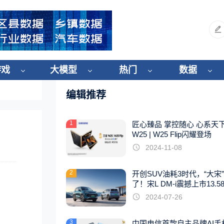
游戏
大模型
热门
数据
编辑推荐
1
匠心臻品 掌控随心 心系天
W25 | W25 Flip闪耀登场
2024-11-08
2
开创SUV油耗3时代，“大宋
了！宋L DM-i震撼上市13.5
起
2024-07-26
3
中国电信首款自主品牌AI手