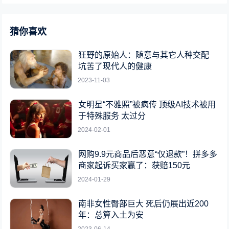
猜你喜欢
狂野的原始人：随意与其它人种交配
坑苦了现代人的健康
2023-11-03
女明星“不雅照”被疯传 顶级AI技术被用
于特殊服务 太过分
2024-02-01
网购9.9元商品后恶意“仅退款”！拼多多
商家起诉买家赢了：获赔150元
2024-01-29
南非女性臀部巨大 死后仍展出近200
年：总算入土为安
2023-06-14