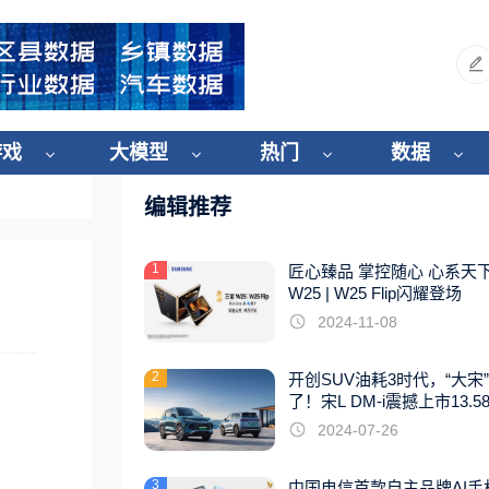
游戏
大模型
热门
数据
编辑推荐
1
匠心臻品 掌控随心 心系天
W25 | W25 Flip闪耀登场
2024-11-08
2
开创SUV油耗3时代，“大宋
了！宋L DM-i震撼上市13.5
起
2024-07-26
3
中国电信首款自主品牌AI手