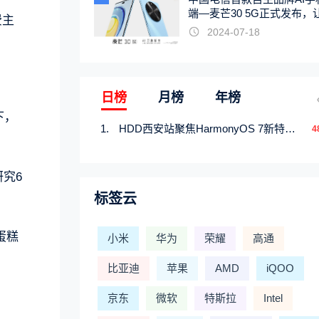
端—麦芒30 5G正式发布，
费主
触手可及
2024-07-18
日榜
月榜
年榜
下，
HDD西安站聚焦HarmonyOS 7新特性，解锁从互联到智能的应用开发新范式
4
究6
标签云
蛋糕
小米
华为
荣耀
高通
比亚迪
苹果
AMD
iQOO
京东
微软
特斯拉
Intel