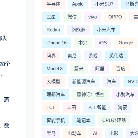
半导体
Apple
小米SU7
马斯
三星
微信
vivo
OPPO
Redmi
新能源
小米汽车
都发
iPhone 16
中兴
iOS
Google
问界
索尼
游戏
英伟达
28个
Model 3
蔚来
阿里
百度
为、
大模型
新能源汽车
汽车
NVI
理想汽车
黑神话：悟空
小鹏汽车
中，酒
TCL
丰田
人工智能
鸿蒙
智能手机
笔记本
CPU处理器
、数
宝马
电动车
AI
电影
大