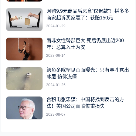
网购9.9元商品后恶意“仅退款”！拼多多
商家起诉买家赢了：获赔150元
2024-01-29
南非女性臀部巨大 死后仍展出近200
年：总算入土为安
2023-06-14
鳄鱼冬眠罕见画面曝光：只有鼻孔露出
冰层 仿佛冻僵
2024-01-25
台积电张忠谋：中国将找到反击的方
法！美国公司面临惨重损失
2023-08-07