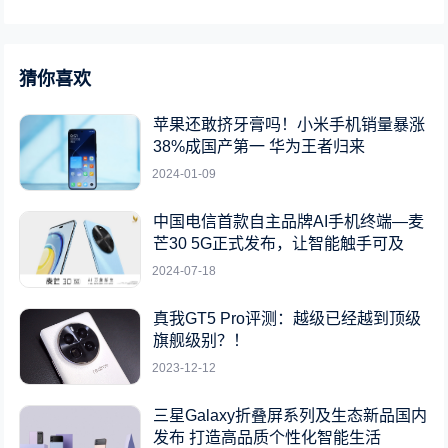
猜你喜欢
苹果还敢挤牙膏吗！小米手机销量暴涨
38%成国产第一 华为王者归来
2024-01-09
中国电信首款自主品牌AI手机终端—麦
芒30 5G正式发布，让智能触手可及
2024-07-18
真我GT5 Pro评测：越级已经越到顶级
旗舰级别？！
2023-12-12
三星Galaxy折叠屏系列及生态新品国内
发布 打造高品质个性化智能生活