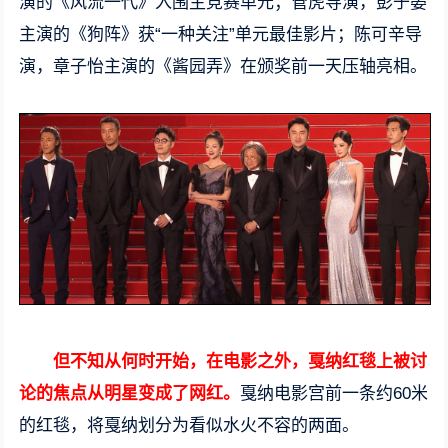
演的《风流一代》入围主竞赛单元；管虎导演，彭于晏
主演的《狗阵》获“一种关注”单元最佳影片；陈可辛导
演，章子怡主演的《酱园弄》在颁奖前一天压轴亮相。
但不知从何时开始，在电影之外，戛纳红毯上被讨
论的焦点从明星变成了网红。
戛纳电影宫前一条约60米
的红毯，将戛纳划分为看似水火不容的两面。