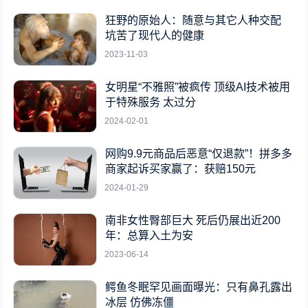
狂野的原始人：随意与其它人种交配
坑苦了现代人的健康
2023-11-03
女明星“不雅照”被疯传 顶级AI技术被用
于特殊服务 太过分
2024-02-01
网购9.9元商品后恶意“仅退款”！拼多多
商家起诉买家赢了：获赔150元
2024-01-29
南非女性臀部巨大 死后仍展出近200
年：总算入土为安
2023-06-14
鳄鱼冬眠罕见画面曝光：只有鼻孔露出
冰层 仿佛冻僵