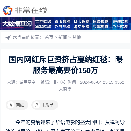
您当前的位置：
首页
>
新闻
>
其他
国内网红斥巨资挤占戛纳红毯：曝
服务最高要价150万
来源：游民星空
编辑：非小米
时间：2024-06-04 23:15
3352
人阅读
#
#
网红
电影节
今年的戛纳迎来了华语电影的盛大回归：贾樟柯导