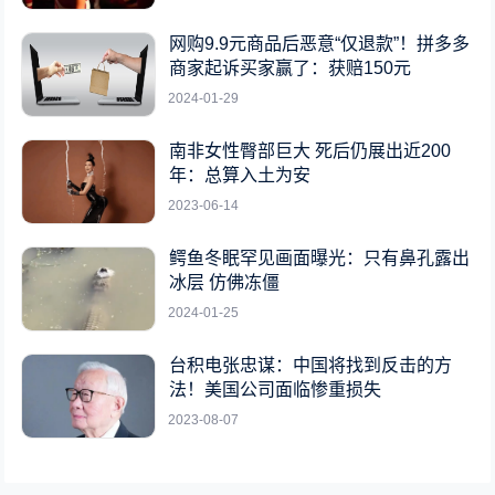
网购9.9元商品后恶意“仅退款”！拼多多
商家起诉买家赢了：获赔150元
2024-01-29
南非女性臀部巨大 死后仍展出近200
年：总算入土为安
2023-06-14
鳄鱼冬眠罕见画面曝光：只有鼻孔露出
冰层 仿佛冻僵
2024-01-25
台积电张忠谋：中国将找到反击的方
法！美国公司面临惨重损失
2023-08-07