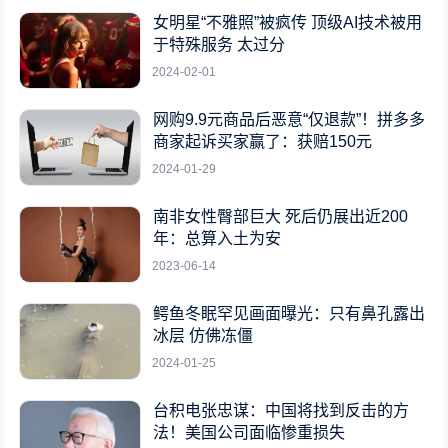
女明星“不雅照”被疯传 顶级AI技术被用
于特殊服务 太过分
2024-02-01
网购9.9元商品后恶意“仅退款”！拼多多
商家起诉买家赢了：获赔150元
2024-01-29
南非女性臀部巨大 死后仍展出近200
年：总算入土为安
2023-06-14
鳄鱼冬眠罕见画面曝光：只有鼻孔露出
冰层 仿佛冻僵
2024-01-25
台积电张忠谋：中国将找到反击的方
法！美国公司面临惨重损失