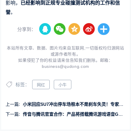
影响，
已经影响到正规专业碰撞测试机构的工作和信
誉
。
分享到：
本站所有文章、数据、图片均来自互联网,一切版权均归源网站
或源作者所有。
如果侵犯了你的权益请来信告知我们删除。邮箱：
business@qudong.com
标签：
网红
小牛
上一篇:
小米回应SU7冲出停车场根本不是刹车失灵！专家：快开电动车驾驶课程吧
下一篇:
传音与腾讯官宣合作：产品将搭载腾讯游戏语音GVoice技术