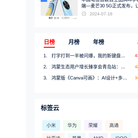
端—麦芒30 5G正式发布，
触手可及
2024-07-18
日榜
月榜
年榜
打字打到一半被问爆，我的新键盘皮肤才是暑期隐藏快乐源
4
鸿蒙生态用户增长臻享会青岛站：携手行业伙伴共研增长新机遇
4
鸿蒙版《Canva可画》：AI设计+多端流转，创意产出快人一步
3
标签云
小米
华为
荣耀
高通