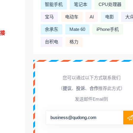
智能手机
笔记本
CPU处理器
宝马
电动车
AI
电影
大
余承东
Mate 60
iPhone手机
C接
台积电
格力
您可以通过以下方式联系我们
（
提议
、
投诉
、
合作
推荐此方式）
发送邮件Email到
business@qudong.com