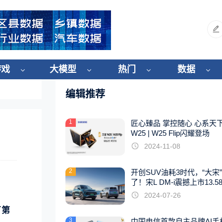
游戏
大模型
热门
数据
编辑推荐
1
匠心臻品 掌控随心 心系天
W25 | W25 Flip闪耀登场
2024-11-08
2
开创SUV油耗3时代，“大宋
了！宋L DM-i震撼上市13.5
起
2024-07-26
了第
3
中国电信首款自主品牌AI手