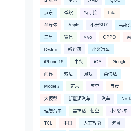
比亚迪
苹果
AMD
iQOO
京东
微软
特斯拉
Intel
半导体
Apple
小米SU7
马斯
三星
微信
vivo
OPPO
Redmi
新能源
小米汽车
iPhone 16
中兴
iOS
Google
问界
索尼
游戏
英伟达
Model 3
蔚来
阿里
百度
大模型
新能源汽车
汽车
NVI
理想汽车
黑神话：悟空
小鹏汽车
TCL
丰田
人工智能
鸿蒙