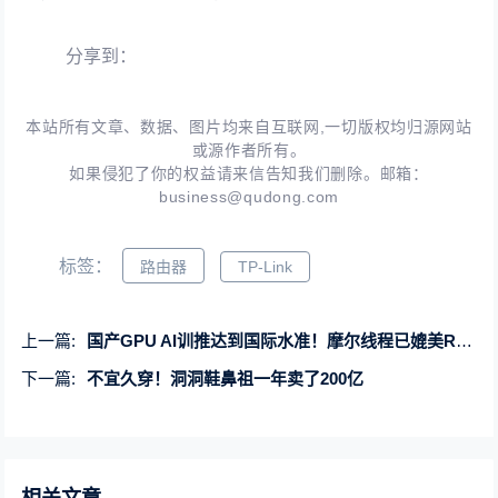
分享到：
本站所有文章、数据、图片均来自互联网,一切版权均归源网站
或源作者所有。
如果侵犯了你的权益请来信告知我们删除。邮箱：
business@qudong.com
标签：
路由器
TP-Link
上一篇:
国产GPU AI训推达到国际水准！摩尔线程已媲美RTX 4090、A100
下一篇:
不宜久穿！洞洞鞋鼻祖一年卖了200亿