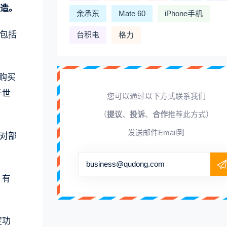
制造。
余承东
Mate 60
iPhone手机
就包括
台积电
格力
常购买
于世
您可以通过以下方式联系我们
（
提议
、
投诉
、
合作
推荐此方式）
发送邮件Email到
于对部
business@qudong.com
》有
。
定功