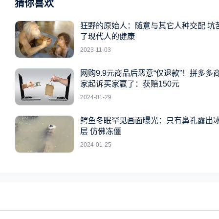
猜你喜欢
狂野的原始人：随意与其它人种交配 坑
了现代人的健康
2023-11-03
网购9.9元商品后恶意“仅退款”！拼多多
家起诉买家赢了：获赔150元
2024-01-29
鳄鱼冬眠罕见画面曝光：只有鼻孔露出
层 仿佛冻僵
2024-01-25