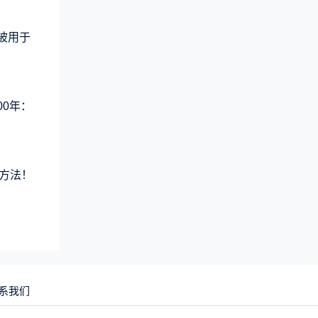
术被用于
00年：
方法！
系我们