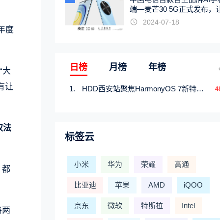
端—麦芒30 5G正式发布，
触手可及
2024-07-18
年度
日榜
月榜
年榜
“大
有让
HDD西安站聚焦HarmonyOS 7新特性，解锁从互联到智能的应用开发新范式
4
权法
标签云
小米
华为
荣耀
高通
）都
比亚迪
苹果
AMD
iQOO
京东
微软
特斯拉
Intel
将两