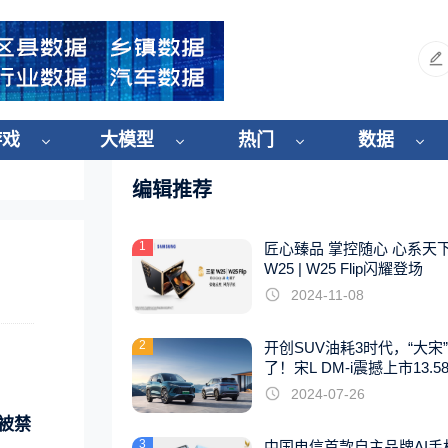
游戏
大模型
热门
数据
编辑推荐
1
匠心臻品 掌控随心 心系天
W25 | W25 Flip闪耀登场
2024-11-08
2
开创SUV油耗3时代，“大宋
了！宋L DM-i震撼上市13.5
起
2024-07-26
被禁
3
中国电信首款自主品牌AI手