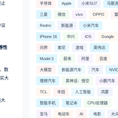
禁止
半导体
Apple
小米SU7
马斯
三星
微信
vivo
OPPO
参议
Redmi
新能源
小米汽车
iPhone 16
中兴
iOS
Google
等性
问界
索尼
游戏
英伟达
Model 3
蔚来
阿里
百度
、数
大模型
新能源汽车
汽车
NVI
买大
理想汽车
黑神话：悟空
小鹏汽车
TCL
丰田
人工智能
鸿蒙
强大
智能手机
笔记本
CPU处理器
宝马
电动车
AI
电影
大