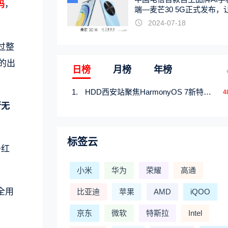
码
，
端—麦芒30 5G正式发布，
触手可及
2024-07-18
过整
的出
日榜
月榜
年榜
HDD西安站聚焦HarmonyOS 7新特性，解锁从互联到智能的应用开发新范式
4
行无
标签云
升红
小米
华为
荣耀
高通
全用
比亚迪
苹果
AMD
iQOO
京东
微软
特斯拉
Intel