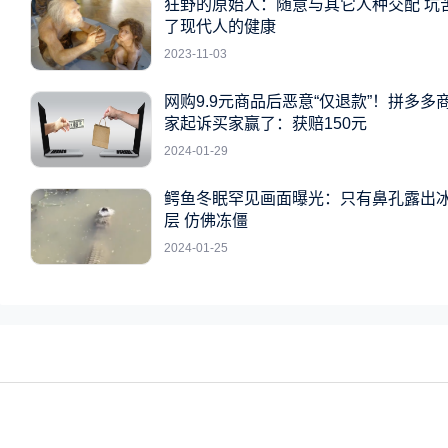
狂野的原始人：随意与其它人种交配 坑
了现代人的健康
2023-11-03
网购9.9元商品后恶意“仅退款”！拼多多
家起诉买家赢了：获赔150元
2024-01-29
鳄鱼冬眠罕见画面曝光：只有鼻孔露出
层 仿佛冻僵
2024-01-25