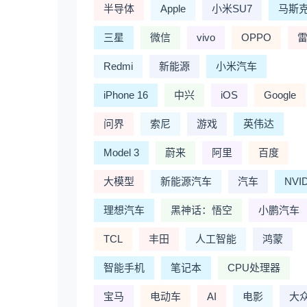
半导体
Apple
小米SU7
马斯
三星
微信
vivo
OPPO
Redmi
新能源
小米汽车
iPhone 16
中兴
iOS
Google
问界
索尼
游戏
英伟达
Model 3
蔚来
阿里
百度
大模型
新能源汽车
汽车
NVI
理想汽车
黑神话：悟空
小鹏汽车
TCL
丰田
人工智能
鸿蒙
智能手机
笔记本
CPU处理器
宝马
电动车
AI
电影
大