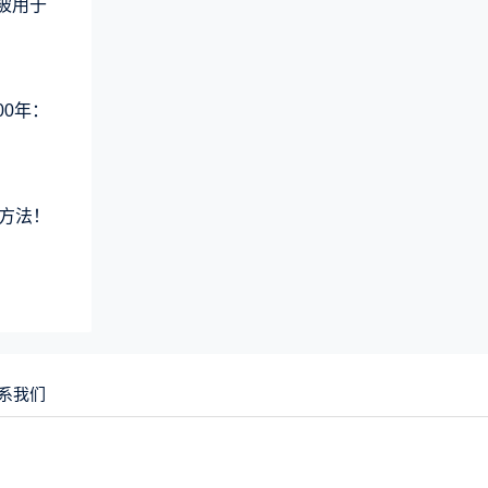
术被用于
00年：
方法！
系我们