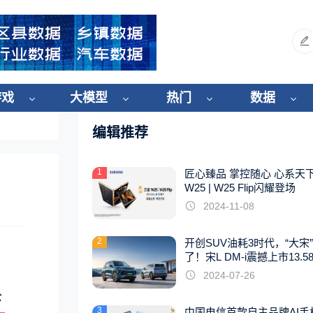
游戏
大模型
热门
数据
编辑推荐
1
匠心臻品 掌控随心 心系天
W25 | W25 Flip闪耀登场
2024-11-08
2
开创SUV油耗3时代，“大宋
了！宋L DM-i震撼上市13.5
起
2024-07-26
公
3
中国电信首款自主品牌AI手