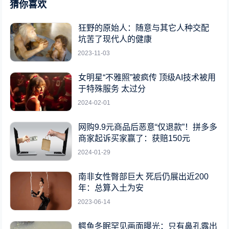
猜你喜欢
狂野的原始人：随意与其它人种交配
坑苦了现代人的健康
2023-11-03
女明星“不雅照”被疯传 顶级AI技术被用
于特殊服务 太过分
2024-02-01
网购9.9元商品后恶意“仅退款”！拼多多
商家起诉买家赢了：获赔150元
2024-01-29
南非女性臀部巨大 死后仍展出近200
年：总算入土为安
2023-06-14
鳄鱼冬眠罕见画面曝光：只有鼻孔露出