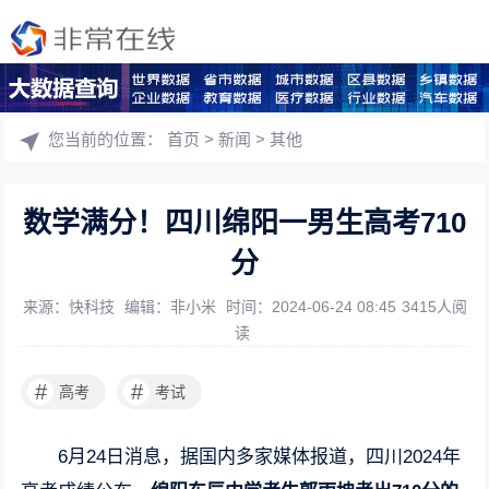
您当前的位置：
首页
>
新闻
>
其他
数学满分！四川绵阳一男生高考710
分
来源：快科技
编辑：非小米
时间：2024-06-24 08:45
3415人阅
读
#
#
高考
考试
6月24日消息，据国内多家媒体报道，四川2024年