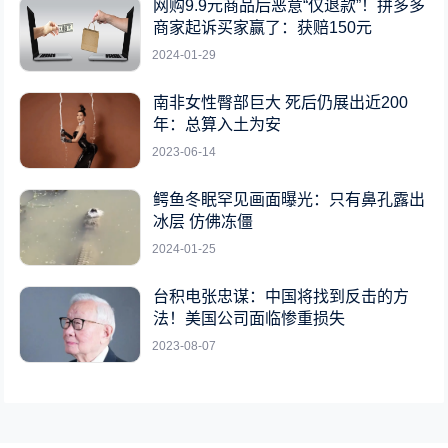
网购9.9元商品后恶意“仅退款”！拼多多
商家起诉买家赢了：获赔150元
2024-01-29
南非女性臀部巨大 死后仍展出近200
年：总算入土为安
2023-06-14
鳄鱼冬眠罕见画面曝光：只有鼻孔露出
冰层 仿佛冻僵
2024-01-25
台积电张忠谋：中国将找到反击的方
法！美国公司面临惨重损失
2023-08-07