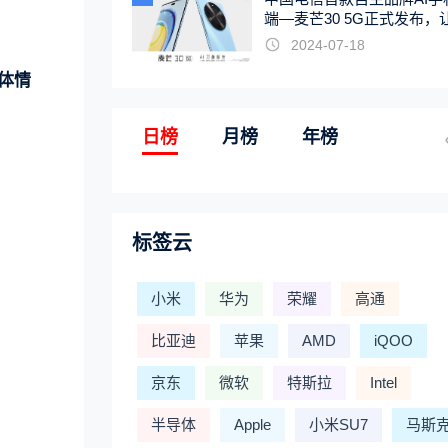
端—麦芒30 5G正式发布，
触手可及
2024-07-18
体情
日榜
月榜
年榜
标签云
小米
华为
荣耀
高通
比亚迪
苹果
AMD
iQOO
京东
微软
特斯拉
Intel
半导体
Apple
小米SU7
马斯