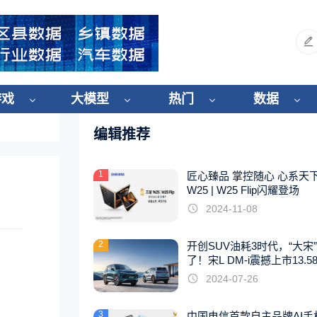
游戏
大模型
热门
数据
编辑推荐
1
匠心臻品 掌控随心 心系天
W25 | W25 Flip闪耀登场
2024-11-08
2
开创SUV油耗3时代，“大宋
了！宋L DM-i震撼上市13.5
起
2024-07-26
3
中国电信首款自主品牌AI手