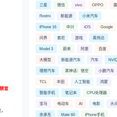
三星
微信
vivo
OPPO
Redmi
新能源
小米汽车
iPhone 16
中兴
iOS
Google
问界
索尼
游戏
英伟达
Model 3
蔚来
阿里
百度
大模型
新能源汽车
汽车
NVI
理想汽车
黑神话：悟空
小鹏汽车
TCL
丰田
人工智能
鸿蒙
禁宣
智能手机
笔记本
CPU处理器
宝马
电动车
AI
电影
大
数，
余承东
Mate 60
iPhone手机