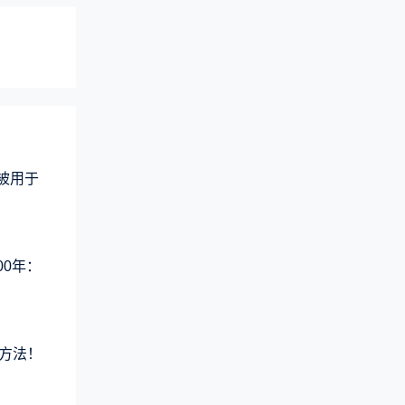
术被用于
00年：
方法！