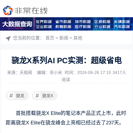
您当前的位置：
首页
>
新闻
>
其他
骁龙X系列AI PC实测：超级省电
来源：天极网
编辑：非小米
时间：2024-06-26 17:15
3417人
阅读
#
#
骁龙
骁龙X
首批搭载骁龙X Elite的笔记本产品正式上市，此时
距离骁龙X Elite在骁龙峰会上亮相已经过去了237天。