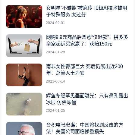
女明星“不雅照”被疯传 顶级AI技术被用
于特殊服务 太过分
2024-02-01
网购9.9元商品后恶意“仅退款”！拼多多
商家起诉买家赢了：获赔150元
2024-01-29
南非女性臀部巨大 死后仍展出近200
年：总算入土为安
2023-06-14
鳄鱼冬眠罕见画面曝光：只有鼻孔露出
冰层 仿佛冻僵
2024-01-25
台积电张忠谋：中国将找到反击的方
法！美国公司面临惨重损失