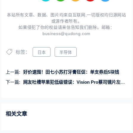
本站所有文章、数据、图片均来自互联网,一切版权均归源网站
或源作者所有。
如果侵犯了你的权益请来信告知我们删除。邮箱：
business@qudong.com
标签：
日本
半导体
上一篇:
好价速囤！田七小苏打牙膏狂促：单支券后5块钱
下一篇:
网友吐槽苹果犯低级错误：Vision Pro蔡司镜片左右装反
相关文章