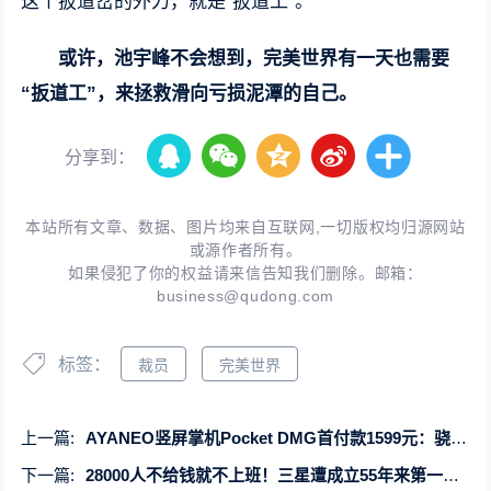
这个扳道岔的外力，就是“扳道工”。
或许，池宇峰不会想到，完美世界有一天也需要
“扳道工”，来拯救滑向亏损泥潭的自己。
分享到：
本站所有文章、数据、图片均来自互联网,一切版权均归源网站
或源作者所有。
如果侵犯了你的权益请来信告知我们删除。邮箱：
business@qudong.com
标签：
裁员
完美世界
上一篇:
AYANEO竖屏掌机Pocket DMG首付款1599元：骁龙G3x Gen2旗舰芯
下一篇:
28000人不给钱就不上班！三星遭成立55年来第一次总罢工