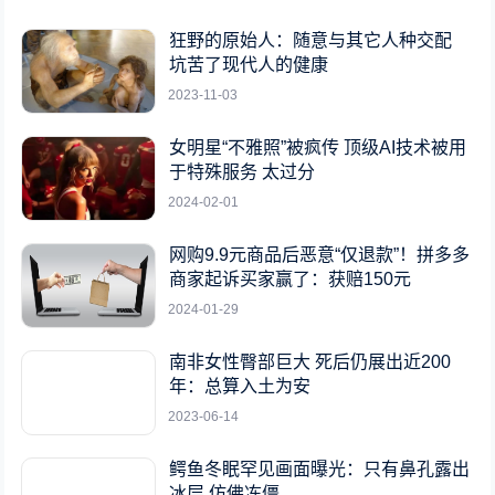
狂野的原始人：随意与其它人种交配
坑苦了现代人的健康
2023-11-03
女明星“不雅照”被疯传 顶级AI技术被用
于特殊服务 太过分
2024-02-01
网购9.9元商品后恶意“仅退款”！拼多多
商家起诉买家赢了：获赔150元
2024-01-29
南非女性臀部巨大 死后仍展出近200
年：总算入土为安
2023-06-14
鳄鱼冬眠罕见画面曝光：只有鼻孔露出
冰层 仿佛冻僵