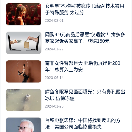
女明星“不雅照”被疯传 顶级AI技术被用
于特殊服务 太过分
2024-02-01
网购9.9元商品后恶意“仅退款”！拼多多
商家起诉买家赢了：获赔150元
2024-01-29
南非女性臀部巨大 死后仍展出近200
年：总算入土为安
2023-06-14
鳄鱼冬眠罕见画面曝光：只有鼻孔露出
冰层 仿佛冻僵
2024-01-25
台积电张忠谋：中国将找到反击的方
法！美国公司面临惨重损失