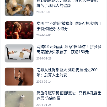
狂野的原始人：随意与其它人种交配
坑苦了现代人的健康
2023-11-03
女明星“不雅照”被疯传 顶级AI技术被用
于特殊服务 太过分
2024-02-01
网购9.9元商品后恶意“仅退款”！拼多多
商家起诉买家赢了：获赔150元
2024-01-29
南非女性臀部巨大 死后仍展出近200
年：总算入土为安
2023-06-14
鳄鱼冬眠罕见画面曝光：只有鼻孔露出
冰层 仿佛冻僵
2024-01-25