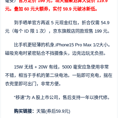
毫安）
官方定价 199 元，现天猫聚划算大促价 119.9
元。叠加 60 元大额券，实付 59.9 元破冰新低。
到手晒单官方再返 5 元现金红包，折合仅需 54.9
元（每个 ID 限 1 次），京东旗舰店同款现售 199 元。
比手机更轻薄的机身,iPhone15 Pro Max 1/2大小。
磁吸充电时紧密贴合不挡摄像头，边充边玩无负担。
15W 无线 + 20W 有线，5000 毫安应急使用非常
不错，相当于手机的第二块电池。一贴即可充电，揣在
衣兜里即可出门，非常方便。
“移速”为 A 股上市公司，售后支持一年以换代修。
购买链接：
天猫(券后59.9元)