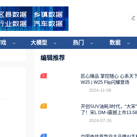
游戏
大模型
热门
数据
编辑推荐
1
匠心臻品 掌控随心 心系天
W25 | W25 Flip闪耀登场
2024-11-08
2
开创SUV油耗3时代，“大宋
了！宋L DM-i震撼上市13.5
起
2024-07-26
3
中国电信首款自主品牌AI手