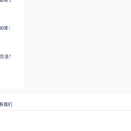
00年：
方法！
系我们