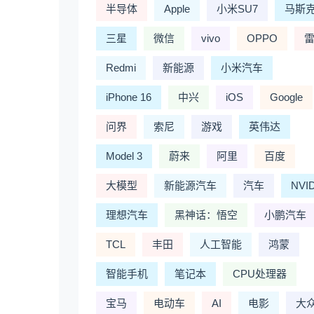
半导体
Apple
小米SU7
马斯
三星
微信
vivo
OPPO
Redmi
新能源
小米汽车
iPhone 16
中兴
iOS
Google
问界
索尼
游戏
英伟达
Model 3
蔚来
阿里
百度
大模型
新能源汽车
汽车
NVI
理想汽车
黑神话：悟空
小鹏汽车
TCL
丰田
人工智能
鸿蒙
智能手机
笔记本
CPU处理器
宝马
电动车
AI
电影
大