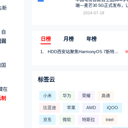
端—麦芒30 5G正式发布，
占新
触手可及
2024-07-18
、自
日榜
月榜
年榜
利润
HDD西安站聚焦HarmonyOS 7新特性，解锁从互联到智能的应用开发新范式
4
的国
标签云
键在
小米
华为
荣耀
高通
抵制
比亚迪
苹果
AMD
iQOO
京东
微软
特斯拉
Intel